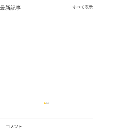
すべて表示
最新記事
年の真ん中6月、後半戦の
7月に注目した
販促
ト・話題
コメント