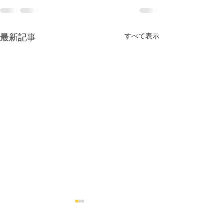
すべて表示
最新記事
年の真ん中6月、後半戦の
7月に注目した