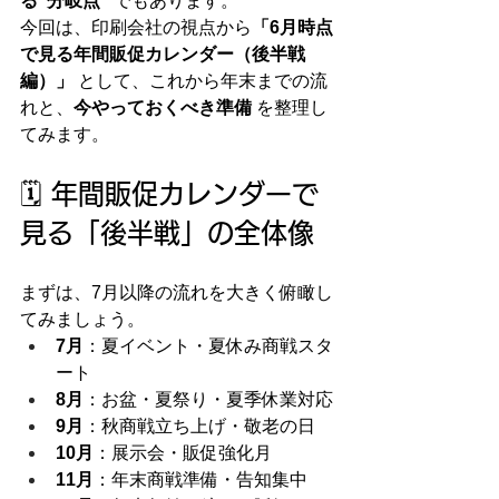
る“分岐点”
 でもあります。
今回は、印刷会社の視点から
「6月時点
で見る年間販促カレンダー（後半戦
編）」
 として、これから年末までの流
れと、
今やっておくべき準備
 を整理し
てみます。
🗓️ 年間販促カレンダーで
見る「後半戦」の全体像
まずは、7月以降の流れを大きく俯瞰し
てみましょう。
7月
：夏イベント・夏休み商戦スタ
ート
8月
：お盆・夏祭り・夏季休業対応
9月
：秋商戦立ち上げ・敬老の日
10月
：展示会・販促強化月
11月
：年末商戦準備・告知集中